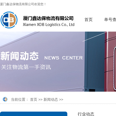
厦门鑫达保物流有限公司欢迎您！
首页
单号
当前位置：
首页
>>
新闻动态
>>
行业动态