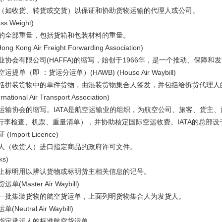
如收货、转货或交货）以保证和协助货物运输的代理人或公司。
s Weight)
全部重量，包括货箱和包装材料的重量。
g Kong Air Freight Forwarding Association)
协会有限公司(HAFFA)的缩写，始创于1966年，是一个推动、保障
单（即 ：货运分运单）(HAWB) (House Air Waybill)
拼装货物中的单件货物，由混装货物集合人签发，并包括给拆货代理人
national Air Transport Association)
输协会的缩写。IATA是航空运输业的组织，为航空公司、旅客、货主
行李检查、机票、重量清单），并协助核定国际空运收费。IATA的总部设
mport Licence)
（收货人）进口指定商品的政府许可文件。
s)
标明用以辨认货物或标明货主相关信息的记号。
Master Air Waybill)
批集装货物的航空货运单，上面列明货物集合人为发货人。
utral Air Waybill)
定承运人的标准航空货运单。