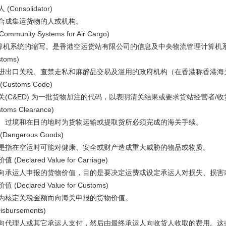
onsolidator)
成集运货物的人或机构。
munity Systems for Air Cargo)
算机系统的缩写。是香港空运货站有限公司的信息及中央物流管理计算机
oms)
出口关税、查禁走私和麻醉品交易及滥用的政府机构（在香港称香港海
stoms Code)
(C&ED) 为一批货物加注的代码，以表明清关结果或要求货站经营者/
ms Clearance)
过境和在目的地时为货物运输或提取货所必须完成的海关手续。
ngerous Goods)
指在空运时可能对健康、安全或财产造成重大威胁的物品或物质。
eclared Value for Carriage)
承运人申报的货物价值，目的是要决定运费或设定承运人对损失、损害
eclared Value for Customs)
核定关税金额而向海关申报的货物价值。
bursements)
代理人或其它承运人支付，然后由最终承运人向收货人收取的费用。这