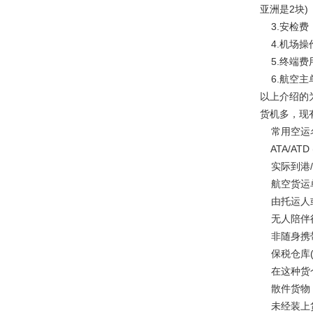
亚洲是2块)
3.安检费（
4.机场操
5.终端费用
6.航空主单
以上介绍的
货机多，现
常用空运
ATA/ATD (Ac
实际到港/
航空货运单 (AW
由托运人或
无人陪伴行李(B
非随身携带
保税仓库(Bon
在这种货仓
散件货物 (Bu
未经装上货