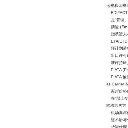
运费和杂费
EDIFACT (El
是“管理、
禁运 (Emb
指承运人在
ETA/ETD (Es
预计到港/
出口许可证 (E
准许持证人
FIATA (Fede
FIATA 被
as Carri
离岸价格FOB 
在“船上交
转移给买方
机场离岸价 (F
这术语与一
货运代理 (Fo