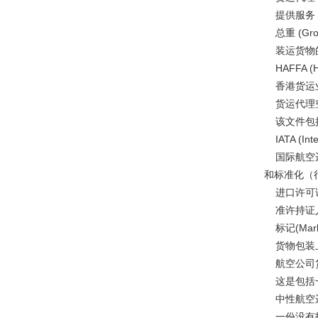
提供服务（
总重 (Gros
装运货物的
HAFFA (Hon
香港货运业
货运代理空运提
该文件包括
IATA (Inter
国际航空运
和标准化（
进口许可证 (I
准许持证人
标记(Mark
货物包装上
航空公司货运单(
这是包括一
中性航空运单(Ne
一份没有指