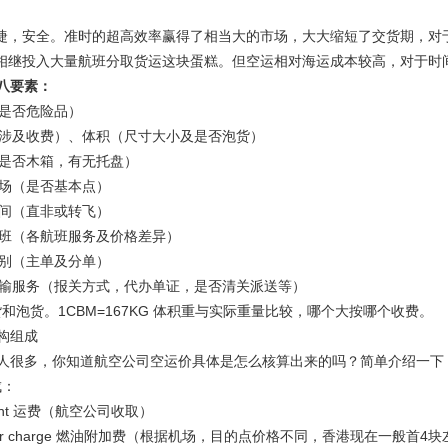
捷，安全。准时的超高效率赢得了相当大的市场，大大缩短了交货期，对
相继投入大量航班分取货运这块蛋糕。但空运相对海运成本较高，对于时间
八要素：
是否危险品）
涉及收费）、体积（尺寸大小及是否泡货）
是否木箱，有无托盘）
场（是否基本点）
间（直非或转飞）
班（各航班服务及价格差异）
别（主单及分单）
输服务（报关方式，代办单证，是否清关派送等）
和泡货。1CBM=167KG 体积重与实际重量比较，哪个大按哪个收费。
构组成
很多，你知道航空公司空运价具体是怎么核算出来的吗？简单介绍一下
成：
eight 运费（航空公司收取）
 sur charge 燃油附加费（根据机场，目的点价格不同，香港现在一般首4