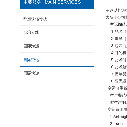
主要服务 | MAIN SERVICES
空运以其迅
大航空公司
欧洲铁运专线
空运询价
1.品名（
台湾专线
2.重量（
3.包装（
国际海运
4.目的机
国际空运
5.要求时
6.要求航
国际快递
7.提单类
8.所需运
空运分重货
空运费结
做空运的人
空运价组
1.Airfr
2.Fuel