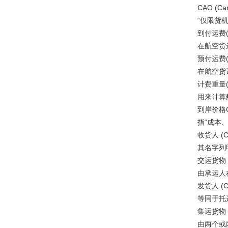
CAO (Cargo
“仅限货机
到付运费(Cha
在航空货运
预付运费(Cha
在航空货运
计费重量(Cha
用来计算航
到岸价格CIF (
指“成本、
收货人 (Con
其名字列明
交运货物 (Co
由承运人在
发货人 (Con
等同于托
集运货物 (Con
由两个或两