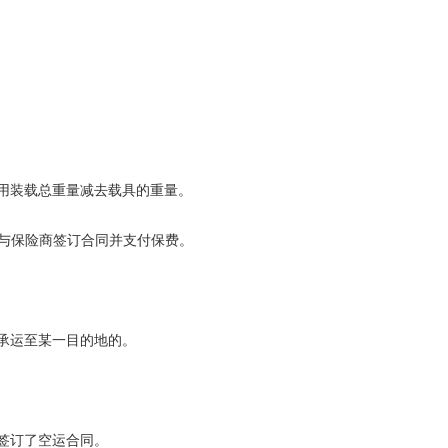
用装载总重量减去载具的重量。
与保险商签订合同并支付保费。
承运至某一目的地的。
签订了空运合同。