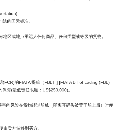
ortation)
息句法的国际标准。
何地区或地点承运人任何商品、任何类型或等级的货物。
 提单（FBL）] [FIATA Bill of Lading (FBL)
理责任保险的保障(最低责任限额：US$250,000)。
损害的风险在货物经过船舷（即离开码头被置于船上后）时便
便由卖方转移到买方。