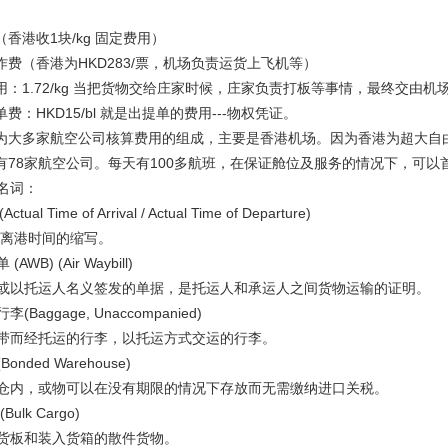
香港收1块/kg 固定费用）
作费（香港为HKD283/票，机场负责运货上飞机等）
：1.72/kg 当把货物交给庄家时候，庄家负责打板等事情，最终交由机
费：HKD15/bl 就是出提单的费用---物权凭证。
为大多家航空公司核算费用的组成，主要是香港机场。因为香港为超大自
有78家航空公司。每天有100多航班，在保证舱位及服务的情况下，可以
名词：
tual Time of Arrival / Actual Time of Departure)
离港时间的缩写。
B) (Air Waybill)
以托运人名义签发的单据，是托运人和承运人之间货物运输的证明。
aggage, Unaccompanied)
而经托运的行李，以托运方式交运的行李。
ded Warehouse)
内，或物可以在没有期限的情况下存放而无需缴纳进口关税。
lk Cargo)
板和装入货箱的散件货物。