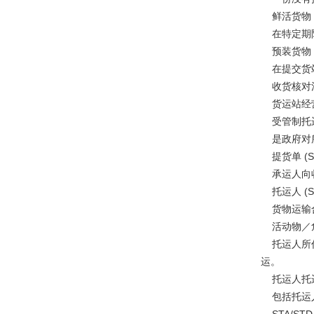
鲜活货物 (Pe
在特定期限
预装货物 (Pr
在提交货站
收货核对清单(Re
货运站经营
受管制托运商制
是政府对所
提货单 (Ship
承运人向收
托运人 (Shi
货物运输合
活动物／危险品 托
托运人所作
运。
托运人托运声明书
包括托运人