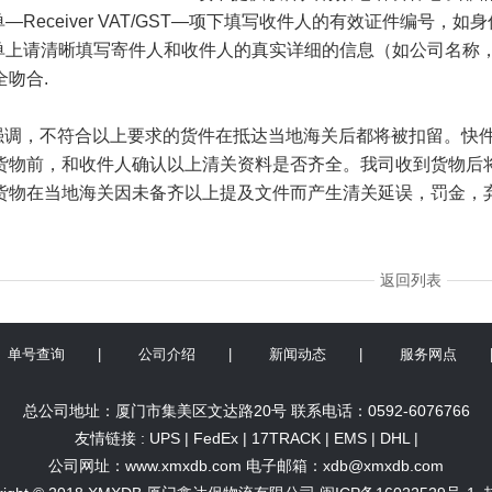
单
—Receiver VAT/GST—
项下填写收件人的有效证件编号，如身
单上请清晰填写寄件人和收件人的真实详细的信息（如公司名称
全吻合
.
强调，不符合以上要求的货件在抵达当地海关后都将被扣留。快
货物前，和收件人确认以上清关资料是否齐全。我司收到货物后
货物在当地海关因未备齐以上提及文件而产生清关延误，罚金，
返回列表
单号查询
|
公司介绍
|
新闻动态
|
服务网点
总公司地址：厦门市集美区文达路20号 联系电话：0592-6076766
友情链接 :
UPS
|
FedEx
|
17TRACK
|
EMS
|
DHL
|
公司网址：
www.xmxdb.com
电子邮箱：xdb@xmxdb.com