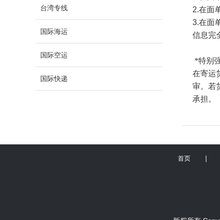
台湾专线
2.
在面
3.
在面
国际海运
信息完
国际空运
*
特别
在寄运
国际快递
审。若
承担。
首页
|