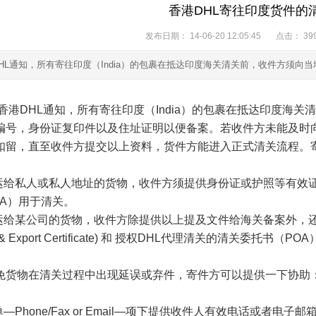
香港DHL寄往印度货件的
发布日期：
14-06-20 12:05:45
点击：
39
HL通知，所有寄往印度（India）的包裹在抵达印度海关清关前，收件方须向
香港
DHL
通知，所有寄往印度（
India
）的包裹在抵达印度海关清
编号，身份证复印件以及住址证明以便备案。若收件方未能及时
扣留，直至收件方提交以上资料，货件方能进入正式清关流程。
运给私人或私人地址的货物，收件方须提供身份证或护照等有效
A
）用于清关。
运给某公司的货物，收件方除提供以上提及文件给海关备案外，
& Export Certificate)
和
授权
DHL
代理清关的清关委托书（
POA
免货物在清关过程中出现延误或弃件，寄件方可以提供一下协助
单
—Phone/Fax or Email—
项下提供收件人有效电话或者电子邮